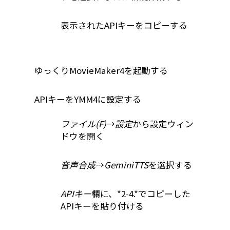
表示されたAPIキーをコピーする
ゆっくりMovieMaker4を起動する
APIキーをYMM4に設定する
ファイル(F)
→
設定
から設定ウィン
ドウを開く
音声合成
→
GeminiTTS
を選択する
APIキー
欄に、*2-4.*でコピーした
APIキーを貼り付ける