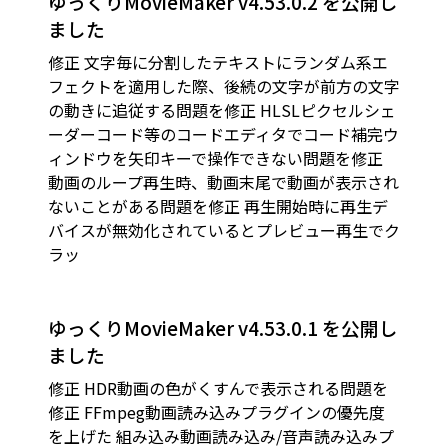
ゆっくりMovieMaker v4.53.0.2 を公開し
ました
修正 文字毎に分割したテキストにランダム系エ
フェクトを適用した際、後続の文字が前方の文字
の動きに追従する問題を修正 HLSLピクセルシェ
ーダーコード等のコードエディタでコード補完ウ
ィンドウを矢印キーで操作できない問題を修正
動画のループ再生時、動画末尾で動画が表示され
ないことがある問題を修正 再生開始時に再生デ
バイスが無効化されているとプレビュー再生でク
ラッ
ゆっくりMovieMaker v4.53.0.1 を公開し
ました
修正 HDR動画の色がくすんで表示される問題を
修正 FFmpeg動画読み込みプラグインの優先度
を上げた 組み込み動画読み込み/音声読み込みプ