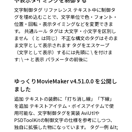
文字制御タグ リファレンス テキスト中に制御タ
グを埋め込むことで、文字単位で色・フォント・
位置・回転・表示タイミングなどを変更できま
す。 共通ルール タグは 大文字・小文字を区別し
ません （ と は同じ） 不正な構文のタグはそのま
ま文字として表示されます タグをエスケープ
（文字として表示）するには先頭に \ を付けま
す: \ → と表示 パラメータの前後に
ゆっくりMovieMaker v4.51.0.0 を公開し
ました
追加 テキストの装飾に「打ち消し線」「下線」
を追加 テキストアイテム・ボイスアイテムで使
用可能な、文字制御タグを実装 AviUtlや
PSDToolKitの制御文字の仕様を参考にしつつ、
独自に拡張した物になっています。 タグ一例 &lt;