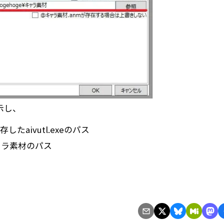
示し、
存したaivutl.exeのパス
ャラ素材のパス