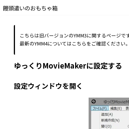
饅頭遣いのおもちゃ箱
こちらは旧バージョンのYMM3に関するページで
最新の
YMM4
については
こちら
をご確認ください
ゆっくりMovieMakerに設定する
設定ウィンドウを開く