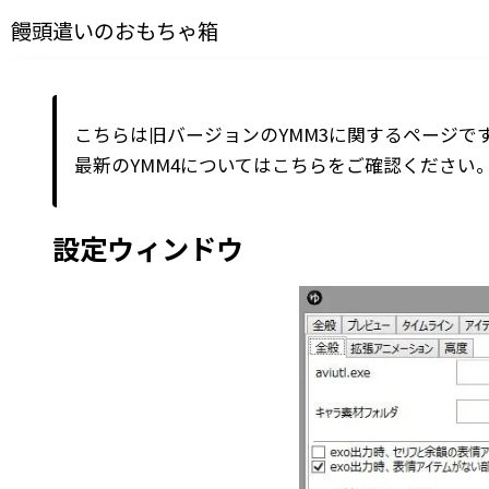
饅頭遣いのおもちゃ箱
こちらは旧バージョンのYMM3に関するページで
最新の
YMM4
については
こちら
をご確認ください
設定ウィンドウ