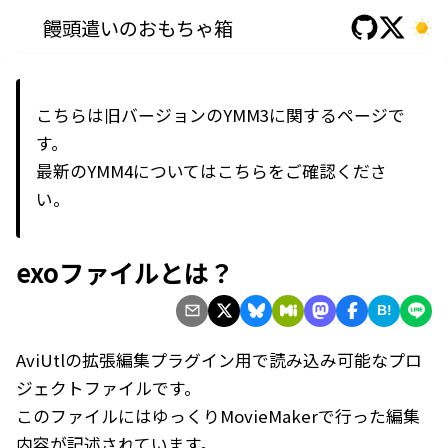
饅頭遣いのおもちゃ箱
こちらは旧バージョンのYMM3に関するページで
す。
最新の
YMM4
については
こちら
をご確認くださ
い。
exoファイルとは？
B!
AviUtlの拡張編集プラグイン用で読み込み可能なプロ
ジェクトファイルです。
このファイルにはゆっくりMovieMakerで行った編集
内容が記述されています。