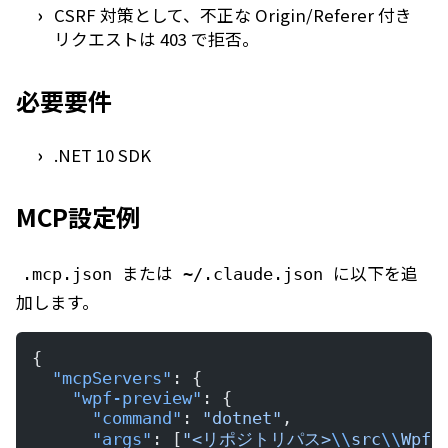
CSRF 対策として、不正な Origin/Referer 付き
リクエストは 403 で拒否。
必要要件
.NET 10 SDK
MCP設定例
または
に以下を追
.mcp.json
~/.claude.json
加します。
{
  "mcpServers"
: {
    "wpf-preview"
: {
      "command"
: 
"dotnet"
,
      "args"
: [
"<リポジトリパス>
\\
src
\\
WpfP