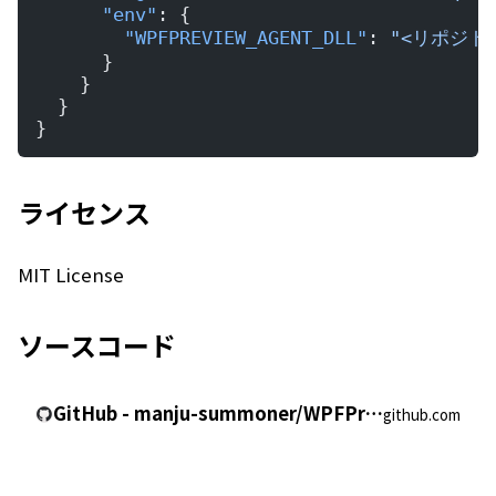
      "env"
: {
        "WPFPREVIEW_AGENT_DLL"
: 
"<リポジト
      }
    }
  }
}
ライセンス
MIT License
ソースコード
GitHub - manju-summoner/WPFPreviewMCP
github.com