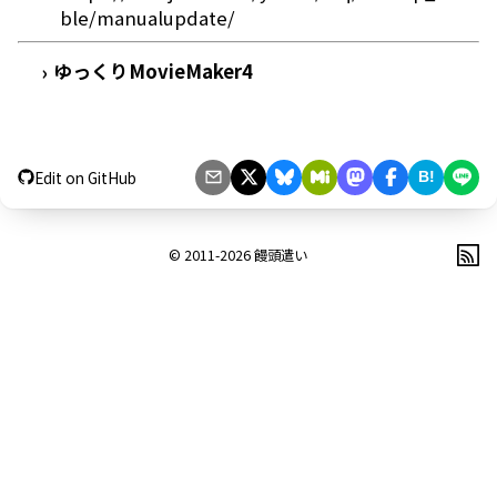
ble/manualupdate/
ゆっくりMovieMaker4
›
Edit on GitHub
B!
© 2011-2026
饅頭遣い