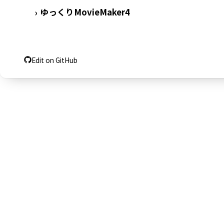
ゆっくりMovieMaker4
›
Edit on GitHub