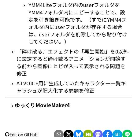
YMM4Liteフォルダ内のuserフォルダを
YMM4フォルダ内にコピーすることで、設
定を引き継ぎ可能です。 （すでにYMM4フ
ォルダ内にuserフォルダが存在する場合
は、userフォルダを削除してから貼り付け
してください。）
「砕け散る」エフェクトの「再生開始」を0以外
に設定すると砕け散るアニメーションが開始す
る前から画像にヒビが入って表示される問題を
修正
A.I.VOICE用に生成していたキャラクター一覧キ
ャッシュが肥大化する問題を修正
ゆっくりMovieMaker4
›
Edit on GitHub
B!