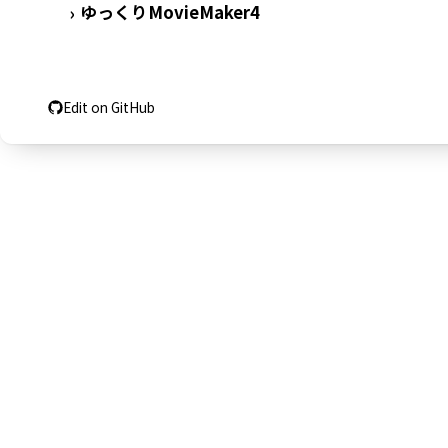
ゆっくりMovieMaker4
›
Edit on GitHub