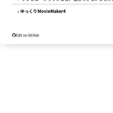
ゆっくりMovieMaker4
›
Edit on GitHub