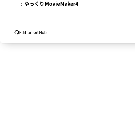
ゆっくりMovieMaker4
›
Edit on GitHub