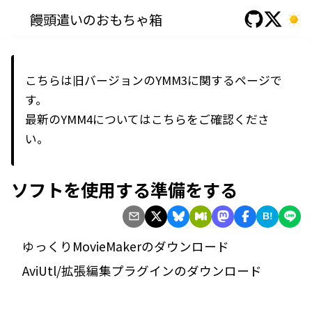
饅頭遣いのおもちゃ箱
こちらは旧バージョンのYMM3に関するページで
す。
最新の
YMM4
については
こちら
をご確認くださ
い。
ソフトを使用する準備をする
B!
ゆっくりMovieMakerのダウンロード
AviUtl/拡張編集プラグインのダウンロード