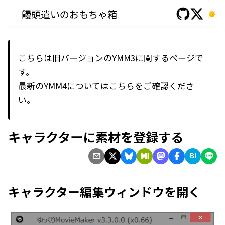
饅頭遣いのおもちゃ箱
こちらは旧バージョンのYMM3に関するページで
す。
最新の
YMM4
については
こちら
をご確認くださ
い。
キャラクターに素材を登録する
B!
キャラクター編集ウィンドウを開く