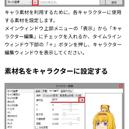
キャラ素材を利用するために、各キャラクターに使用
する素材を設定します。
メインウィンドウ上部メニューの「表示」から「キャ
ラクター編集」にチェックを入れるか、タイムライン
ウィンドウ下部の「＋」ボタンを押し、
キャラクター
編集ウィンドウ
を表示してください。
素材名をキャラクターに設定する