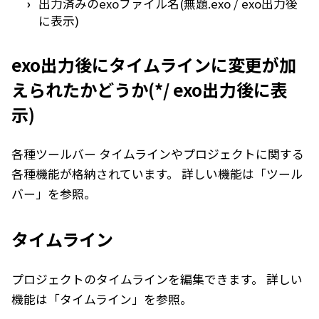
出力済みのexoファイル名(無題.exo / exo出力後
に表示)
exo出力後にタイムラインに変更が加
えられたかどうか(*/ exo出力後に表
示)
各種ツールバー タイムラインやプロジェクトに関する
各種機能が格納されています。 詳しい機能は「
ツール
バー
」を参照。
タイムライン
プロジェクトのタイムラインを編集できます。 詳しい
機能は「
タイムライン
」を参照。