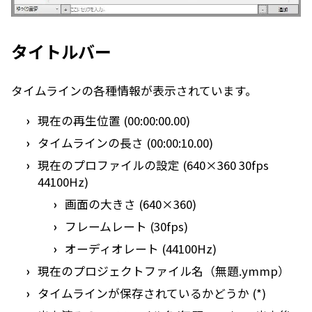
タイトルバー
タイムラインの各種情報が表示されています。
現在の再生位置 (00:00:00.00)
タイムラインの長さ (00:00:10.00)
現在のプロファイルの設定 (640×360 30fps
44100Hz)
画面の大きさ (640×360)
フレームレート (30fps)
オーディオレート (44100Hz)
現在のプロジェクトファイル名（無題.ymmp）
タイムラインが保存されているかどうか (*)