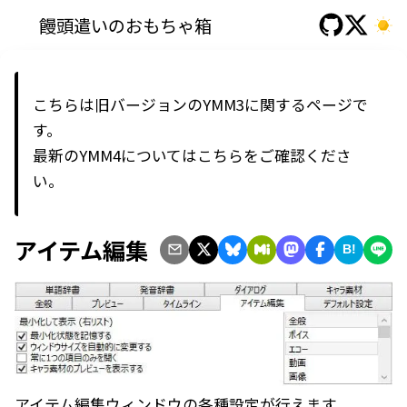
饅頭遣いのおもちゃ箱
こちらは旧バージョンのYMM3に関するページで
す。
最新の
YMM4
については
こちら
をご確認くださ
い。
アイテム編集
B!
アイテム編集ウィンドウの各種設定が行えます。