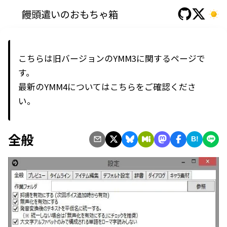
饅頭遣いのおもちゃ箱
こちらは旧バージョンのYMM3に関するページで
す。
最新の
YMM4
については
こちら
をご確認くださ
い。
全般
B!