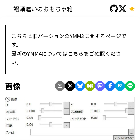
饅頭遣いのおもちゃ箱
こちらは旧バージョンのYMM3に関するページで
す。
最新の
YMM4
については
こちら
をご確認くださ
い。
画像
B!