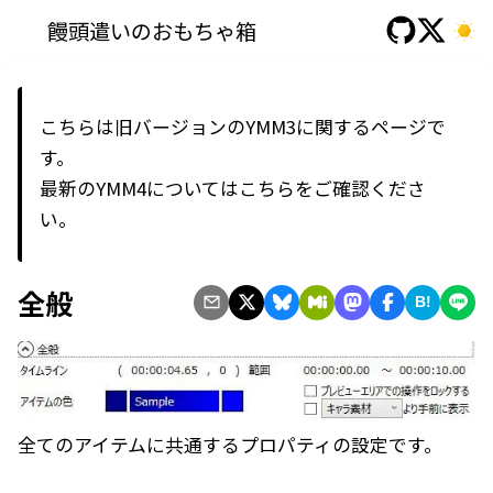
饅頭遣いのおもちゃ箱
こちらは旧バージョンのYMM3に関するページで
す。
最新の
YMM4
については
こちら
をご確認くださ
い。
全般
B!
全てのアイテムに共通するプロパティの設定です。