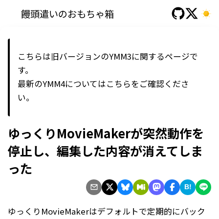
饅頭遣いのおもちゃ箱
こちらは旧バージョンのYMM3に関するページで
す。
最新の
YMM4
については
こちら
をご確認くださ
い。
ゆっくりMovieMakerが突然動作を
停止し、編集した内容が消えてしま
った
B!
ゆっくりMovieMakerはデフォルトで定期的にバック