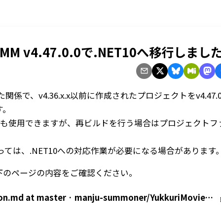
v4.47.0.0で.NET10へ移行しまし
行したた関係で、v4.36.x.x以前に作成されたプロジェクトをv4.47.
す。
.0以降でも使用できますが、再ビルドを行う場合はプロジェクト
ては、.NET10への対応作業が必要になる場合があります
、以下のページの内容をご確認ください。
YukkuriMovieMaker4PluginSamples/Migration.md at master · manju-summoner/YukkuriMovieMaker4PluginSamples