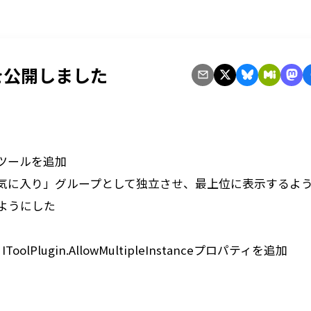
0 を公開しました
ツールを追加
気に入り」グループとして独立させ、最上位に表示するよ
ようにした
ToolPlugin.AllowMultipleInstanceプロパティを追加